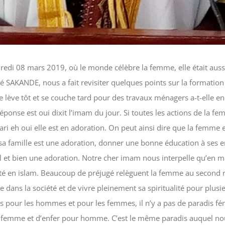
dredi 08 mars 2019, où le monde célèbre la femme, elle était auss
 SAKANDE, nous a fait revisiter quelques points sur la formation
 se lève tôt et se couche tard pour des travaux ménagers a-t-elle 
ponse est oui dixit l’imam du jour. Si toutes les actions de la f
ari eh oui elle est en adoration. On peut ainsi dire que la femme e
sa famille est une adoration, donner une bonne éducation à ses e
l et bien une adoration. Notre cher imam nous interpelle qu’en ma
é en islam. Beaucoup de préjugé relèguent la femme au second ra
 dans la société et de vivre pleinement sa spiritualité pour plusie
 pour les hommes et pour les femmes, il n’y a pas de paradis fé
 femme et d’enfer pour homme. C’est le même paradis auquel nous