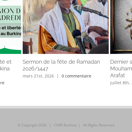
té et
Sermon de la fête de Ramadan
Dernier 
rkina
2026/1447
Mouhamm
Arafat
mars 21st, 2026
|
0 commentaire
re
juillet 8th,
© Copyright
2026 | CERFI Burkina | All Rights Reserved