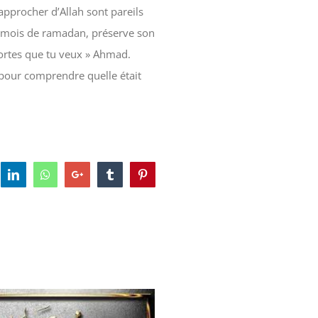
rocher d’Allah sont pareils
le mois de ramadan, préserve son
s portes que tu veux » Ahmad.
n pour comprendre quelle était
tter
LinkedIn
Whatsapp
Google+
Tumblr
Pinterest