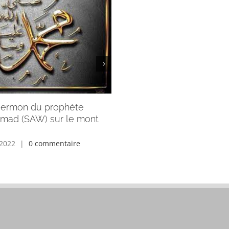
sermon du prophète
Le juste milieu en islam a
ad (SAW) sur le mont
Imam Ismaël TIENDREBÉ
décembre 24th, 2021
|
0 comme
 2022
|
0 commentaire