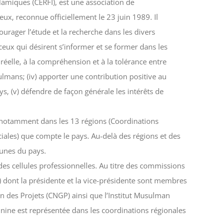
lamiques (CERFI), est une association de
ux, reconnue officiellement le 23 juin 1989. Il
courager l’étude et la recherche dans les divers
 ceux qui désirent s’informer et se former dans les
on réelle, à la compréhension et à la tolérance entre
ans; (iv) apporter une contribution positive au
, (v) défendre de façon générale les intérêts de
e, notamment dans les 13 régions (Coordinations
ciales) que compte le pays. Au-delà des régions et des
munes du pays.
es cellules professionnelles. Au titre des commissions
FN) dont la présidente et la vice-présidente sont membres
n des Projets (CNGP) ainsi que l’Institut Musulman
inine est représentée dans les coordinations régionales