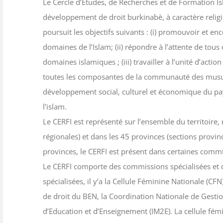
Le Cercle d’Etudes, de Recherches et de Formation Is
développement de droit burkinabè, à caractère religie
poursuit les objectifs suivants : (i) promouvoir et en
domaines de l’Islam; (ii) répondre à l’attente de tous
domaines islamiques ; (iii) travailler à l’unité d’acti
toutes les composantes de la communauté des musulm
développement social, culturel et économique du pays
l’islam.
Le CERFI est représenté sur l’ensemble du territoir
régionales) et dans les 45 provinces (sections provin
provinces, le CERFI est présent dans certaines com
Le CERFI comporte des commissions spécialisées et d
spécialisées, il y’a la Cellule Féminine Nationale (C
de droit du BEN, la Coordination Nationale de Gestio
d’Education et d’Enseignement (IM2E). La cellule fém