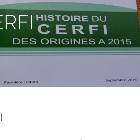
ERFI
I