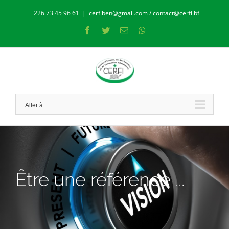
Skip
+226 73 45 96 61
|
cerfiben@gmail.com / contact@cerfi.bf
to
Facebook
Twitter
Email
Whatsapp
content
Aller à...
Être une référence ...