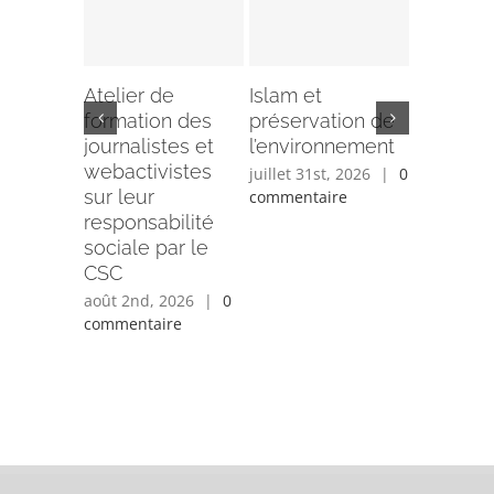
Atelier de
Islam et
Session
formation des
préservation de
formatio
journalistes et
l’environnement
marché 
webactivistes
organisé
juillet 31st, 2026
|
0
sur leur
Bureau
commentaire
responsabilité
Provinci
sociale par le
Kadiogo
CSC
CERFI
août 2nd, 2026
|
0
juillet 28t
commentaire
0 comment