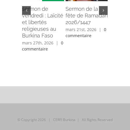
sermon de
Sermon de la
Tribune
vendredi : Laïcité
fête de Ramadan
: les obs
et libertés
2026/1447
opportun
religieuses au
numériq
mars 21st, 2026
|
0
Burkina Faso
l’inclusi
commentaire
femme
mars 27th, 2026
|
0
musulm
commentaire
janvier 5t
0 comment
© Copyright
2026 | CERFI Burkina | All Rights Reserved