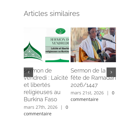
Articles similaires
sermon de
Sermon de la
Tribune
vendredi : Laïcité
fête de Ramadan
: les obs
et libertés
2026/1447
opportun
religieuses au
numériq
mars 21st, 2026
|
0
Burkina Faso
l’inclusi
commentaire
femme
mars 27th, 2026
|
0
musulm
commentaire
janvier 5t
0 comment