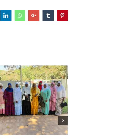
tter
LinkedIn
Whatsapp
Google+
Tumblr
Pinterest